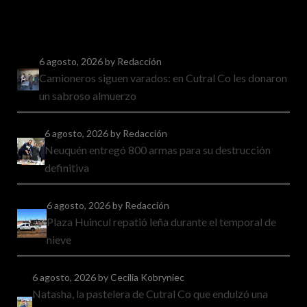
6 agosto, 2026
by Redacción
Camioneros siguen varados: en Cutral Co les donaron
un sabroso almuerzo
6 agosto, 2026
by Redacción
Neuquén entregó 800 armas para su destrucción
definitiva
6 agosto, 2026
by Redacción
Plaza Huincul repatió leña durante el temporal de
nieve
6 agosto, 2026
by Cecilia Kobryniec
Natasha, la pastelera de Cutral Co que endulzó una