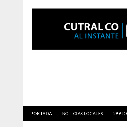
PORTADA
NOTICIAS LOCALES
299 D