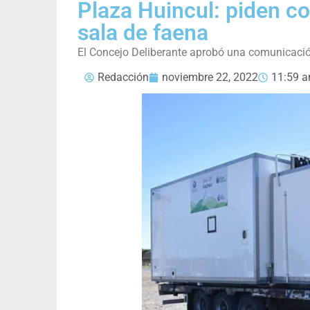
Plaza Huincul: piden co
sala de faena
El Concejo Deliberante aprobó una comunicación
Redacción
noviembre 22, 2022
11:59 