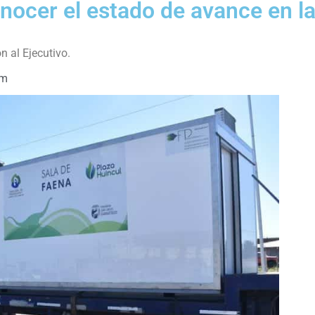
nocer el estado de avance en l
 al Ejecutivo.
am