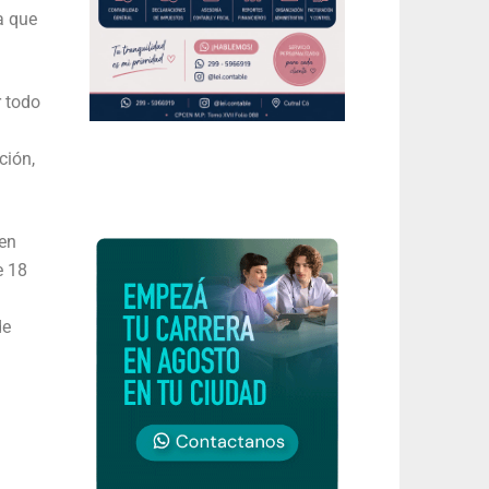
a que
r todo
ción,
 en
e 18
de