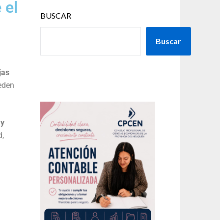
 el
BUSCAR
Buscar
jas
eden
 y
d,