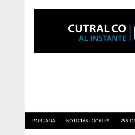
PORTADA
NOTICIAS LOCALES
299 D