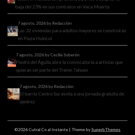
baja del 23% en sus contratos en Vaca Muerta
7 agosto, 2026
by Redacción
Las 32 viviendas para adultos mayores se construirán
en Plaza Huincul
7 agosto, 2026
by Cecilia Soberón
Piedra del Águila abre la convocatoria a artistas que
quieran ser parte del Tremn Tahuen
7 agosto, 2026
by Redacción
El barrio Centro Sur invita a una jornada gratuita de
ajedrez
©2026 Cutral Co al Instante
| Theme by
SuperbThemes