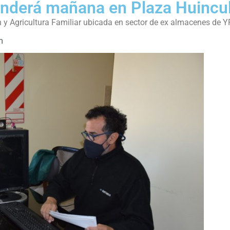
enderá mañana en Plaza Huincu
n y Agricultura Familiar ubicada en sector de ex almacenes de 
m