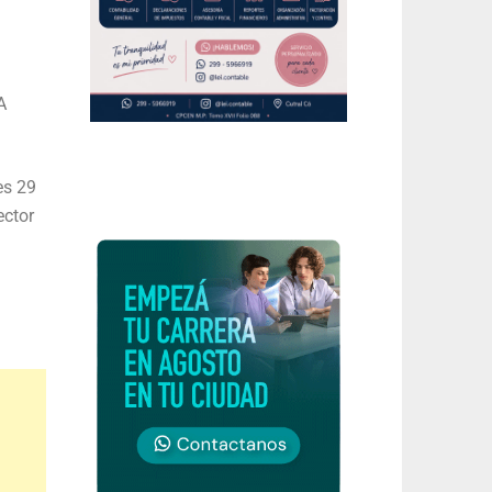
A
es 29
ector