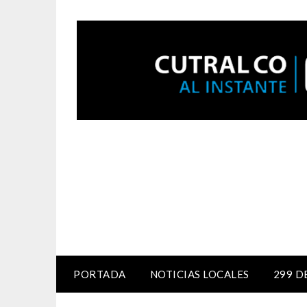
PORTADA
NOTICIAS LOCALES
299 D