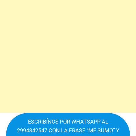
ESCRIBÍNOS POR WHATSAPP AL
2994842547 CON LA FRASE “ME SUMO” Y