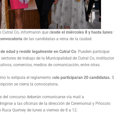
e Cutral Co, informaron que d
esde el miércoles 8 y hasta lunes
 convocatoria
de las candidatas a reina de la ciudad.
de edad y residir legalmente en Cutral Co
. Pueden participar
sectores de trabajo de la Municipalidad de Cutral Co, institucio
cativos, comercios, medios de comunicación, entre otras.
omo lo estipula el reglamento s
olo participaran 20 candidatas.
S
cripción se cierra la convocatoria.
s del concurso deberán comunicarse vía mail a
dirigirse a las oficinas de la dirección de Ceremonial y Prtocolo
o Ruca Quimey de lunes a viernes de 8 a 12.