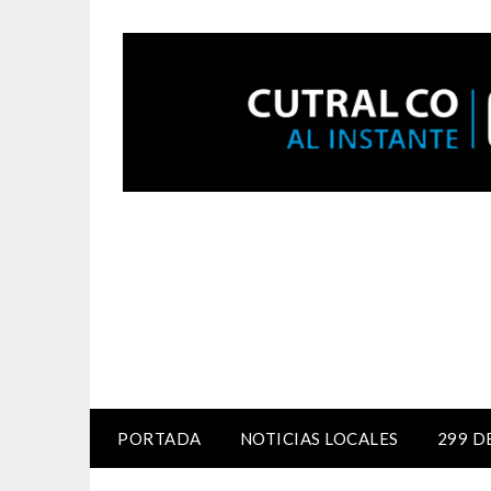
PORTADA
NOTICIAS LOCALES
299 D