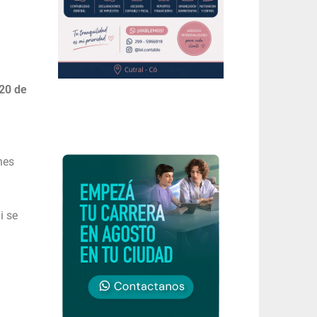
 20 de
nes
i se