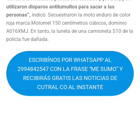
utilizaron disparos antitumultos para sacar a las
personas”,
indicó. Secuestraron la moto enduro de color
roja marca Motomel 150 centímetros cúbicos, dominio
A016XMJ. En tanto, la luneta de una camioneta S10 de la
policía fue dañada.
ESCRIBÍNOS POR WHATSAPP AL
2994842547 CON LA FRASE “ME SUMO” Y
RECIBIRÁS GRATIS LAS NOTICIAS DE
CUTRAL CO AL INSTANTE