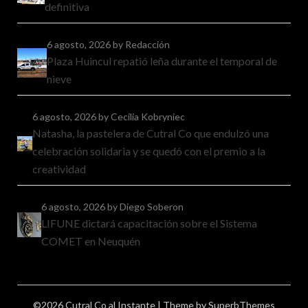
definitiva
6 agosto, 2026
by Redacción
Plaza Huincul repatió leña durante el temporal de
nieve
6 agosto, 2026
by Cecilia Kobryniec
Natasha, la pastelera de Cutral Co que endulzó una
celebración solidaria y se quedó con el premio a la
creatividad
6 agosto, 2026
by Diego Soberon
LIFUNE dictará capacitación sobre el Sistema
COMET en Neuquén
©2026 Cutral Co al Instante
| Theme by
SuperbThemes