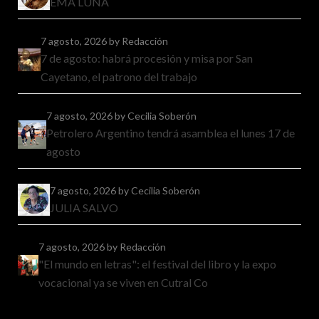
EMA LUNA
7 agosto, 2026
by Redacción
7 de agosto: habrá procesión y misa por San
Cayetano, el patrono del trabajo
7 agosto, 2026
by Cecilia Soberón
Petrolero Argentino tendrá asamblea el lunes 17 de
agosto
7 agosto, 2026
by Cecilia Soberón
JULIA SALVO
7 agosto, 2026
by Redacción
"El mundo en letras": el festival del libro y la expo
vocacional ya se viven en Cutral Co