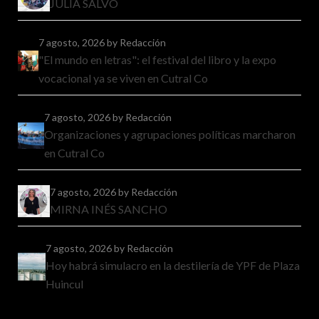
JULIA SALVO
7 agosto, 2026
by Redacción
"El mundo en letras": el festival del libro y la expo
vocacional ya se viven en Cutral Co
7 agosto, 2026
by Redacción
Organizaciones y agrupaciones políticas marcharon
en Cutral Co
7 agosto, 2026
by Redacción
MIRNA INÉS SANCHO
7 agosto, 2026
by Redacción
Hoy habrá simulacro en la destilería de YPF de Plaza
Huincul