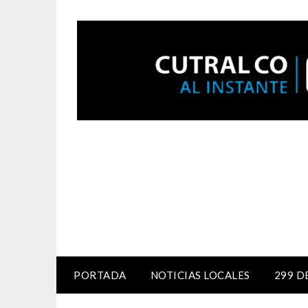
PORTADA
NOTICIAS LOCALES
299 D