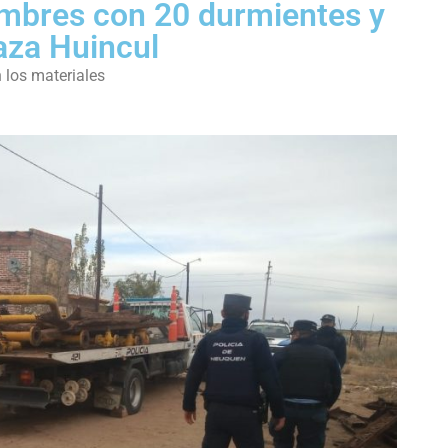
mbres con 20 durmientes y
aza Huincul
 los materiales