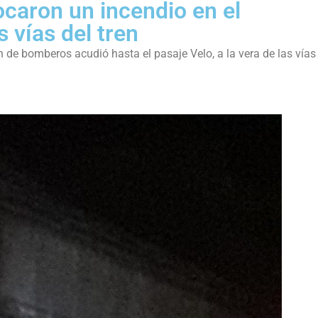
caron un incendio en el
s vías del tren
de bomberos acudió hasta el pasaje Velo, a la vera de las vías