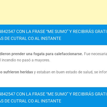
842547 CON LA FRASE “ME SUMO” Y RECIBIRÁS GRAT
AS DE CUTRAL CO AL INSTANTE
dieron prender una fogata para calefaccionarse.
Fue necesaria
el incendio no pasó a mayores.
no sufrieron heridas
y estaban en buen estado de salud, se inf
842547 CON LA FRASE “ME SUMO” Y RECIBIRÁS GRAT
AS DE CUTRAL CO AL INSTANTE