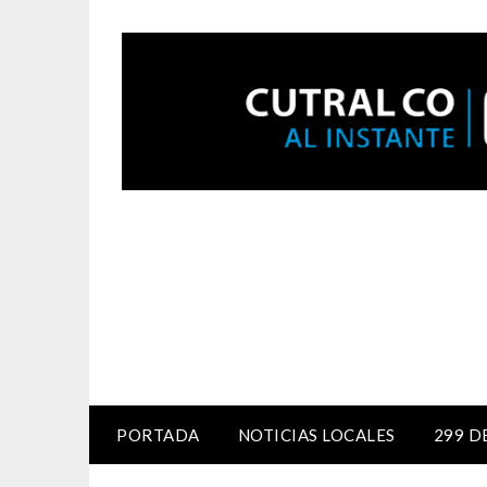
PORTADA
NOTICIAS LOCALES
299 D