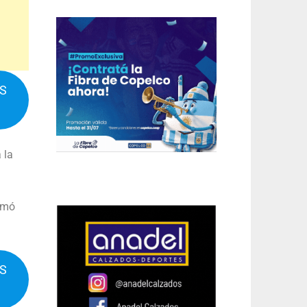
IS
 la
ormó
IS