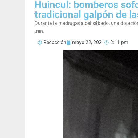
Huincul: bomberos sofo
tradicional galpón de la
Durante la madrugada del sábado, una dotación 
tren.
Redacción
mayo 22, 2021
2:11 pm