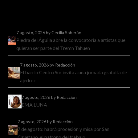
7 agosto, 2026
by Cecilia Soberón
Piedra del Águila abre la convocatoria a artistas que
quieran ser parte del Tremn Tahuen
7 agosto, 2026
by Redacción
El barrio Centro Sur invita a una jornada gratuita de
ajedrez
7 agosto, 2026
by Redacción
EMA LUNA
7 agosto, 2026
by Redacción
7 de agosto: habrá procesión y misa por San
Cayetano, el patrono del trabajo