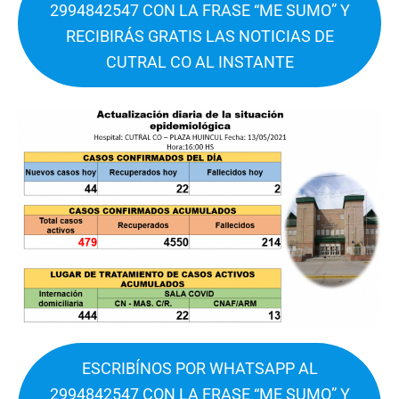
2994842547 CON LA FRASE “ME SUMO” Y
RECIBIRÁS GRATIS LAS NOTICIAS DE
CUTRAL CO AL INSTANTE
ESCRIBÍNOS POR WHATSAPP AL
2994842547 CON LA FRASE “ME SUMO” Y