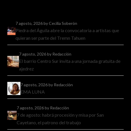
7 agosto, 2026
by Cecilia Soberón
Piedra del Águila abre la convocatoria a artistas que
quieran ser parte del Tremn Tahuen
7 agosto, 2026
by Redacción
El barrio Centro Sur invita a una jornada gratuita de
ajedrez
7 agosto, 2026
by Redacción
EMA LUNA
7 agosto, 2026
by Redacción
7 de agosto: habrá procesión y misa por San
Cayetano, el patrono del trabajo