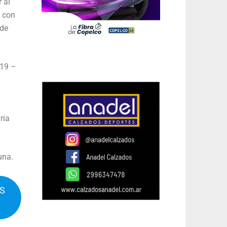
 al
s con
 de
-19 –
ria
una.
IS