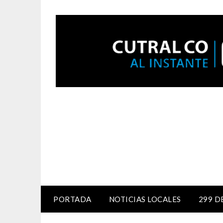
PORTADA
NOTICIAS LOCALES
299 D