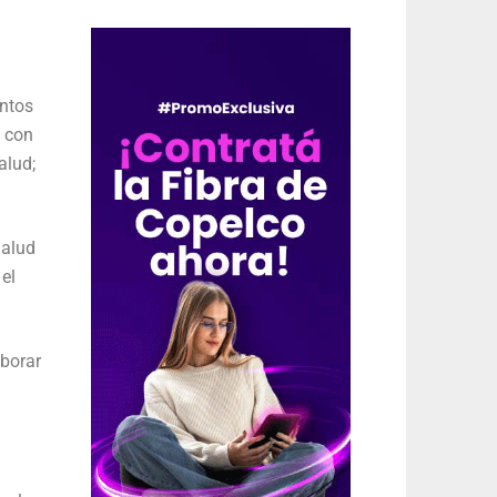
intos
s con
alud;
Salud
 el
oborar