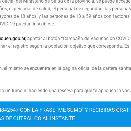
 oficial del Ministerio de Salud de la provincia, se puede acceder
os, el personal de salud, el personal de seguridad, las persona
yores de 18 años, y las personas de 18 a 59 años con factores
OVID-19 puedan inscribirse.
quen.gob.ar
, apretar al botón “Campaña de Vacunación COVID
onar el registro según la población objetivo que corresponda. Es
n, el mismo se encuentra en la página oficial de la cartera sanita
do un turno ni haciendo una reserva para que te apliquen la vac
842547 CON LA FRASE “ME SUMO” Y RECIBIRÁS GRAT
AS DE CUTRAL CO AL INSTANTE