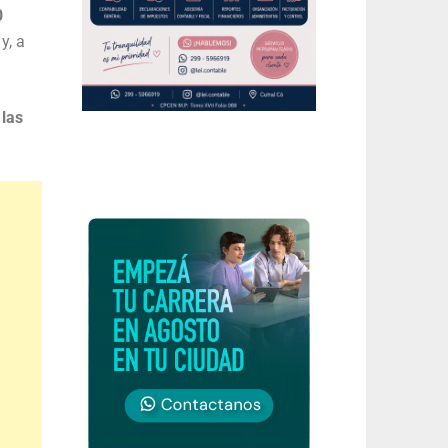
0
y, a
 las