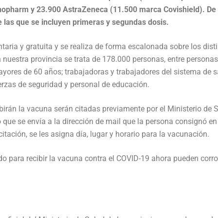
nopharm y 23.900 AstraZeneca (11.500 marca Covishield). De
e las que se incluyen primeras y segundas dosis.
taria y gratuita y se realiza de forma escalonada sobre los dist
 nuestra provincia se trata de 178.000 personas, entre persona
ayores de 60 años; trabajadoras y trabajadores del sistema de s
erzas de seguridad y personal de educación.
birán la vacuna serán citadas previamente por el Ministerio de 
co que se envía a la dirección de mail que la persona consignó en
itación, se les asigna día, lugar y horario para la vacunación.
o para recibir la vacuna contra el COVID-19 ahora pueden corr