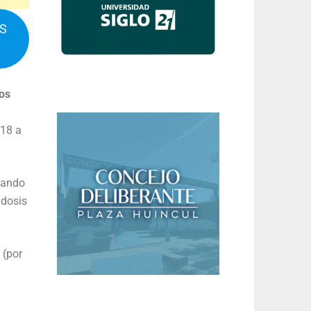
IS
los
 18 a
sando
 dosis
 (por