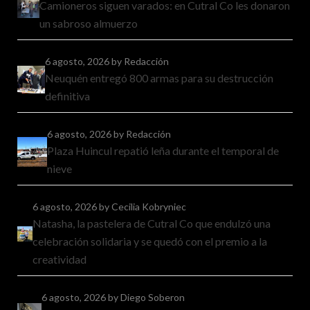
Camioneros siguen varados: en Cutral Co les donaron
un sabroso almuerzo
6 agosto, 2026
by Redacción
Neuquén entregó 800 armas para su destrucción
definitiva
6 agosto, 2026
by Redacción
Plaza Huincul repatió leña durante el temporal de
nieve
6 agosto, 2026
by Cecilia Kobryniec
Natasha, la pastelera de Cutral Co que endulzó una
celebración solidaria y se quedó con el premio a la
creatividad
6 agosto, 2026
by Diego Soberon