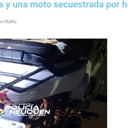
 y una moto secuestrada por h
io Otaño.