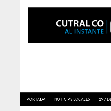
PORTADA
NOTICIAS LOCALES
299 D