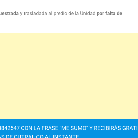
cuestrada
y trasladada al predio de la Unidad
por falta de
842547 CON LA FRASE “ME SUMO” Y RECIBIRÁS GRAT
AS DE CUTRAL CO AL INSTANTE