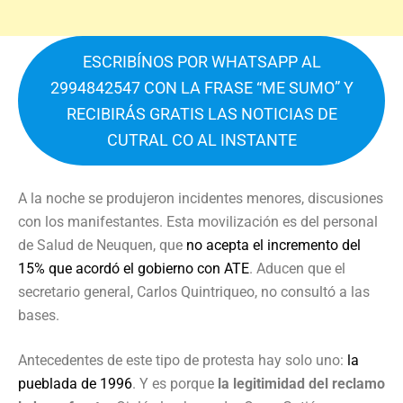
ESCRIBÍNOS POR WHATSAPP AL
2994842547 CON LA FRASE “ME SUMO” Y
RECIBIRÁS GRATIS LAS NOTICIAS DE
CUTRAL CO AL INSTANTE
A la noche se produjeron incidentes menores, discusiones
con los manifestantes. Esta movilización es del personal
de Salud de Neuquen, que
no acepta el incremento del
15% que acordó el gobierno con ATE
. Aducen que el
secretario general, Carlos Quintriqueo, no consultó a las
bases.
Antecedentes de este tipo de protesta hay solo uno:
la
pueblada de 1996
. Y es porque
la legitimidad del reclamo