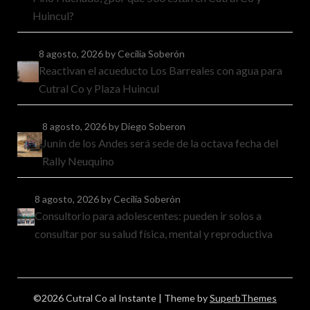
Huincul?
8 agosto, 2026
by Cecilia Soberón
Reactivan el acueducto Los Barreales con agua para
Cutral Co y Plaza Huincul
8 agosto, 2026
by Diego Soberon
Junín de los Andes será sede de la octava fecha del
Rally Neuquino
8 agosto, 2026
by Cecilia Soberón
Consultorio para adolescentes: pueden ir solos a
consultar por su salud física, mental y reproductiva
©2026 Cutral Co al Instante
| Theme by
SuperbThemes