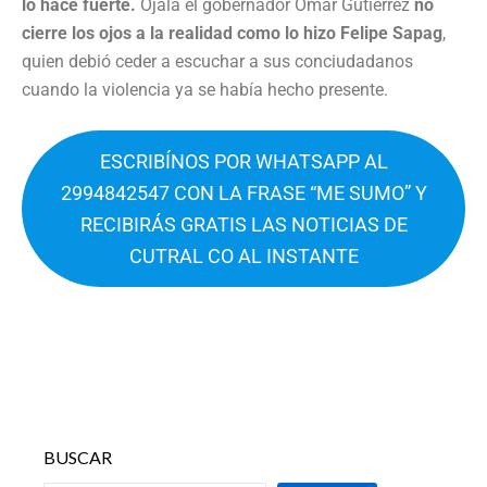
lo hace fuerte.
Ojalá el gobernador Omar Gutiérrez
no
cierre los ojos a la realidad como lo hizo Felipe Sapag
,
quien debió ceder a escuchar a sus conciudadanos
cuando la violencia ya se había hecho presente.
ESCRIBÍNOS POR WHATSAPP AL
2994842547 CON LA FRASE “ME SUMO” Y
RECIBIRÁS GRATIS LAS NOTICIAS DE
CUTRAL CO AL INSTANTE
BUSCAR