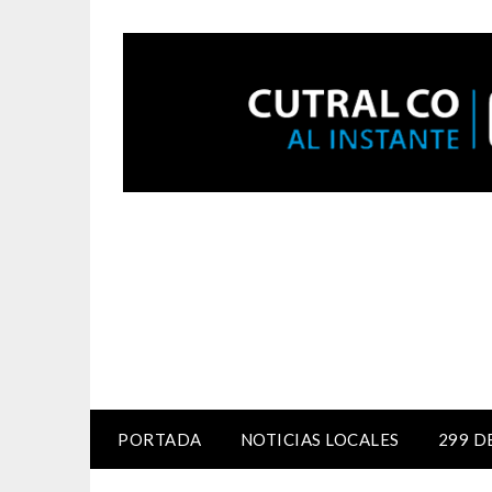
PORTADA
NOTICIAS LOCALES
299 D