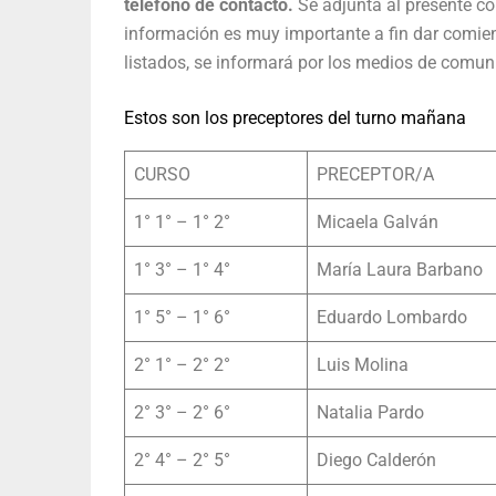
teléfono de contacto.
Se adjunta al presente c
información es muy importante a fin dar comien
listados, se informará por los medios de comunic
Estos son los preceptores del turno mañana
CURSO
PRECEPTOR/A
1° 1° – 1° 2°
Micaela Galván
1° 3° – 1° 4°
María Laura Barbano
1° 5° – 1° 6°
Eduardo Lombardo
2° 1° – 2° 2°
Luis Molina
2° 3° – 2° 6°
Natalia Pardo
2° 4° – 2° 5°
Diego Calderón