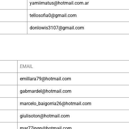
yamiimatus@hotmail.com.ar
tellosofia0@gmail.com
donlowis3107@gmail.com
EMAIL
emillara79@hotmail.com
gabmardel@hotmail.com
marcelo_baigorria26@hotmail.com
giulisoton@hotmail.com
mar77inqn@hotmail.com