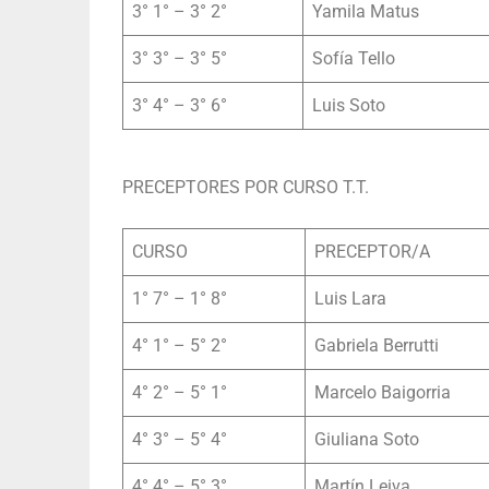
3° 1° – 3° 2°
Yamila Matus
3° 3° – 3° 5°
Sofía Tello
3° 4° – 3° 6°
Luis Soto
PRECEPTORES POR CURSO T.T.
CURSO
PRECEPTOR/A
1° 7° – 1° 8°
Luis Lara
4° 1° – 5° 2°
Gabriela Berrutti
4° 2° – 5° 1°
Marcelo Baigorria
4° 3° – 5° 4°
Giuliana Soto
4° 4° – 5° 3°
Martín Leiva