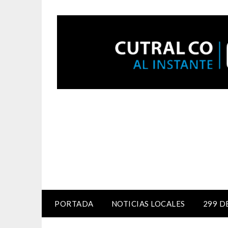
PORTADA
NOTICIAS LOCALES
299 D