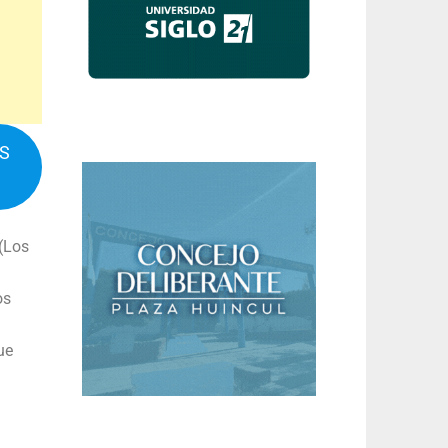
IS
 (Los
os
ue