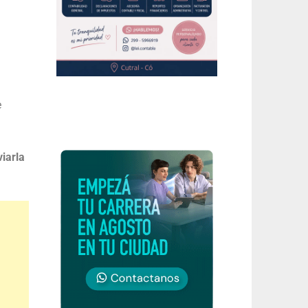
e
iarla