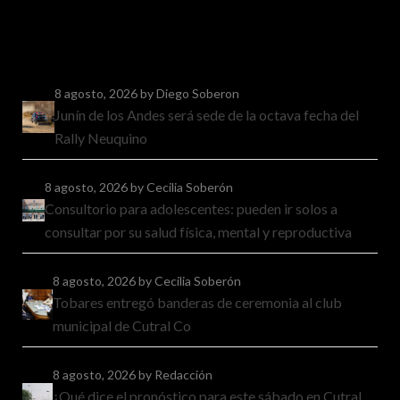
8 agosto, 2026
by Diego Soberon
Junín de los Andes será sede de la octava fecha del
Rally Neuquino
8 agosto, 2026
by Cecilia Soberón
Consultorio para adolescentes: pueden ir solos a
consultar por su salud física, mental y reproductiva
8 agosto, 2026
by Cecilia Soberón
Tobares entregó banderas de ceremonia al club
municipal de Cutral Co
8 agosto, 2026
by Redacción
¿Qué dice el pronóstico para este sábado en Cutral