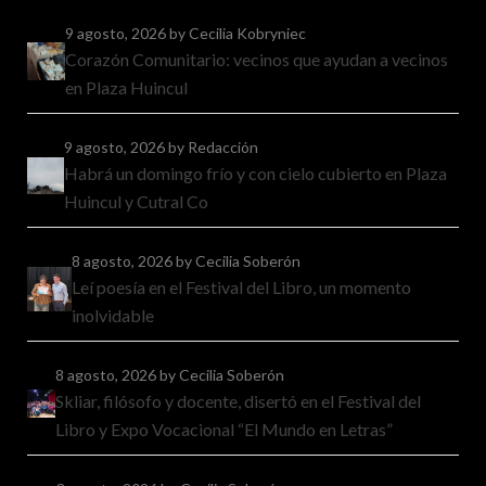
9 agosto, 2026
by Cecilia Kobryniec
Corazón Comunitario: vecinos que ayudan a vecinos
en Plaza Huincul
9 agosto, 2026
by Redacción
Habrá un domingo frío y con cielo cubierto en Plaza
Huincul y Cutral Co
8 agosto, 2026
by Cecilia Soberón
Leí poesía en el Festival del Libro, un momento
inolvidable
8 agosto, 2026
by Cecilia Soberón
Skliar, filósofo y docente, disertó en el Festival del
Libro y Expo Vocacional “El Mundo en Letras”