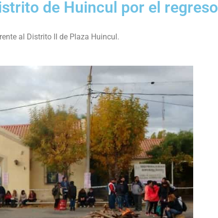
strito de Huincul por el regreso
te al Distrito II de Plaza Huincul.