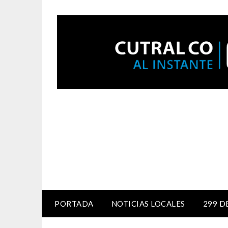
PORTADA
NOTICIAS LOCALES
299 D