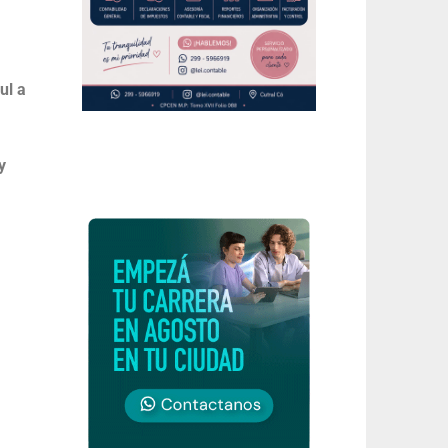
ul a
y