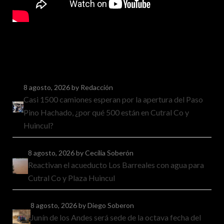
8 agosto, 2026
by Redacción
Casi 1500 camiones esperan por la apertura del Paso
Pino Hachado, ¿por qué 500 están en Cutral Co y
Huincul?
8 agosto, 2026
by Cecilia Soberón
Reactivan el acueducto Los Barreales con agua para
Cutral Co y Plaza Huincul
8 agosto, 2026
by Diego Soberon
Junín de los Andes será sede de la octava fecha del