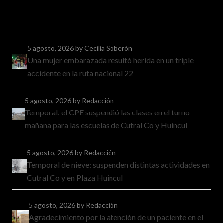
5 agosto, 2026
by Cecilia Soberón
Una mujer embarazada resultó herida en un triple
accidente en la ruta nacional 22
5 agosto, 2026
by Redacción
Temporal: el CPE suspendió las clases en el turno
mañana para las escuelas de Cutral Co y Huincul
5 agosto, 2026
by Redacción
Temporal de nieve: suspenden distintas actividades en
Cutral Co y en Plaza Huincul
5 agosto, 2026
by Redacción
Agradecimiento por la atención de un paciente en el