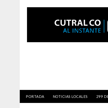
PORTADA
NOTICIAS LOCALES
299 D