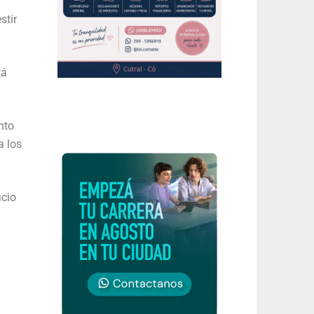
stir
tá
nto
a los
icio