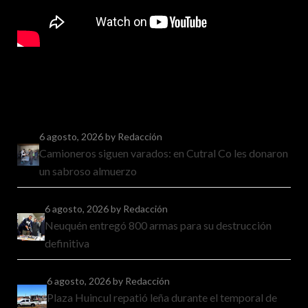
6 agosto, 2026
by Redacción
Camioneros siguen varados: en Cutral Co les donaron
un sabroso almuerzo
6 agosto, 2026
by Redacción
Neuquén entregó 800 armas para su destrucción
definitiva
6 agosto, 2026
by Redacción
Plaza Huincul repatió leña durante el temporal de