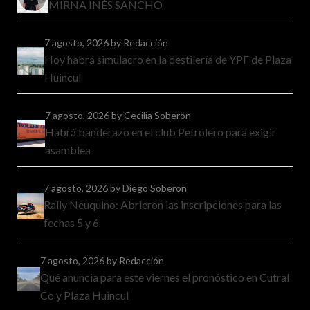
MIRNA INÉS SANCHO
7 agosto, 2026
by Redacción
Hoy habrá simulacro en la destilería de YPF de Plaza
Huincul
7 agosto, 2026
by Cecilia Soberón
Habrá banderazo en el club Petrolero para exigir
asamblea
7 agosto, 2026
by Diego Soberon
Rally Neuquino: Abrieron las inscripciones para las
fechas 5 y 6
7 agosto, 2026
by Redacción
Qué anuncia para este viernes el pronóstico en Cutral
Co y Plaza Huincul