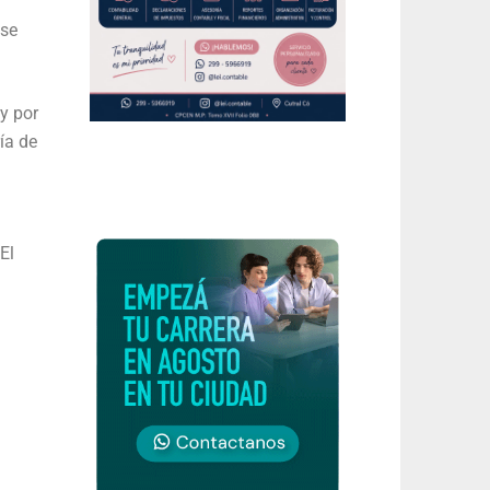
 se
y por
ía de
El