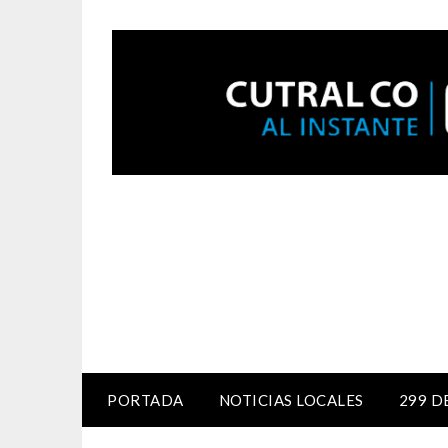
PORTADA
NOTICIAS LOCALES
299 D