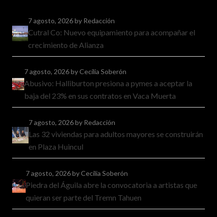
7 agosto, 2026
by Redacción
Cutral Co: Nuevo equipamiento para acompañar el
crecimiento de Alianza
7 agosto, 2026
by Cecilia Soberón
Abusivo: Halliburton presiona a pymes a aceptar la
baja del 23% en sus contratos en Vaca Muerta
7 agosto, 2026
by Redacción
Las 32 viviendas para adultos mayores se construirán
en Plaza Huincul
7 agosto, 2026
by Cecilia Soberón
Piedra del Águila abre la convocatoria a artistas que
quieran ser parte del Tremn Tahuen