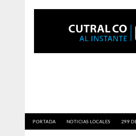
PORTADA
NOTICIAS LOCALES
299 D