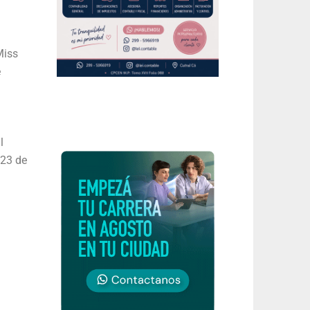
Miss
e
l
 23 de