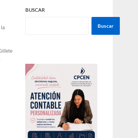
BUSCAR
Buscar
 la
illete
s