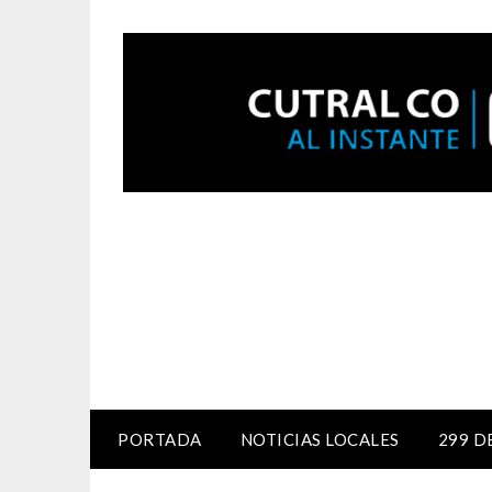
PORTADA
NOTICIAS LOCALES
299 D