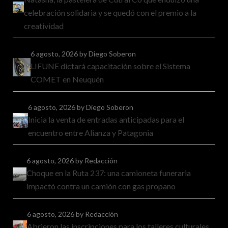
celebración solidaria y se quedó con el premio a la
creatividad
6 agosto, 2026
by Diego Soberon
LIFUNE dictará capacitación sobre el Sistema
COMET en Neuquén
6 agosto, 2026
by Diego Soberon
Inicia la venta de entradas anticipadas para el
encuentro entre Alianza y Patagonia
6 agosto, 2026
by Redacción
Choque en la Ruta 237: una camioneta funeraria
impactó contra un camión con gas propano
6 agosto, 2026
by Redacción
Abrieron las inscripciones para los talleres culturales